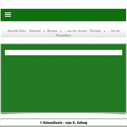
Startseite
Aktuelle Seite:
Startseite
Rezepte
... aus der Aroma - Therapie
... für die
Gesundheit
Saatgut
Lies doch mal ...
EM-Waschkugel
Flaschen & Boxen
Glas-Flaschen
WECK
Ätherische Öle
© HalonaRanch - Anja K. Zeifang