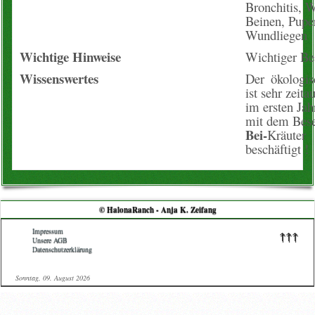
Bronchitis, 
Beinen, Puper
Wundliegen
Wichtige Hinweise
Wichtiger Bes
Wissenswertes
Der ökologi
ist sehr zeita
im ersten Jah
mit dem Bese
Bei-
Kräuter
beschäftigt !
© HalonaRanch - Anja K. Zeifang
Impressum
↑↑↑
Unsere AGB
Datenschutzerklärung
Sonntag, 09. August 2026