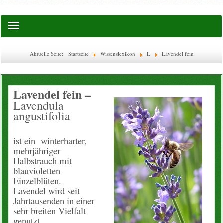
Startseite
Aktuelle Seite:
Startseite
Wissenslexikon
L
Lavendel fein
Saatgut
Lavendel fein –
Lies doch mal ...
Lavendula
angustifolia
EM-Waschkugel
ist ein winterharter,
Flaschen & Boxen
mehrjähriger
Halbstrauch mit
Glas-Flaschen
blauvioletten
Einzelblüten.
Lavendel wird seit
WECK
Jahrtausenden in einer
sehr breiten Vielfalt
Ätherische Öle
genutzt.