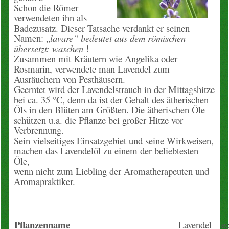
Schon die Römer
Konto
verwendeten ihn als
Badezusatz. Dieser Tatsache verdankt er seinen
Namen: „
lavare“ bedeutet aus dem römischen
Warenkorb
übersetzt: waschen
!
Zusammen mit Kräutern wie Angelika oder
Über uns
Rosmarin, verwendete man Lavendel zum
Ausräuchern von Pesthäusern.
Geerntet wird der Lavendelstrauch in der Mittagshitze
Neues vom Hof
bei ca. 35 °C, denn da ist der Gehalt des ätherischen
Öls in den Blüten am Größten. Die ätherischen Öle
unsere Angebote
schützen u.a. die Pflanze bei großer Hitze vor
Verbrennung.
Wissenslexikon
Sein vielseitiges Einsatzgebiet und seine Wirkweisen,
machen das Lavendelöl zu einem der beliebtesten
Öle,
EM-Info
wenn nicht zum Liebling der Aromatherapeuten und
Aromapraktiker.
Rezepte
Kontakt
Pflanzenname
Lavendel – ec