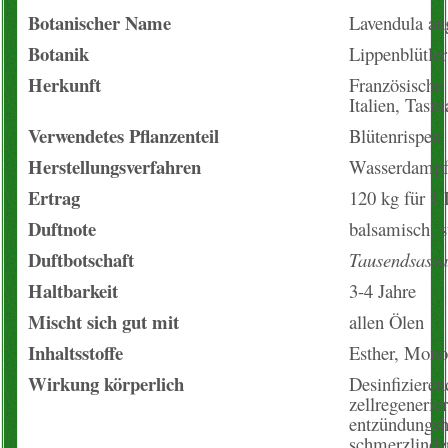
Blogartikel
Botanischer Name
Lavendula ang
Botanik
Lippenblütler
Herkunft
Französische
Italien, Tasm
Verwendetes Pflanzenteil
Blütenrispen
Herstellungsverfahren
Wasserdampfd
Ertrag
120 kg für 1 
Duftnote
balsamisch, s
Duftbotschaft
Tausendsassa
Haltbarkeit
3-4 Jahre
Mischt sich gut mit
allen Ölen
Inhaltsstoffe
Esther, Mono
Wirkung körperlich
Desinfizierend
zellregenerie
entzündungsh
schmerzlinde