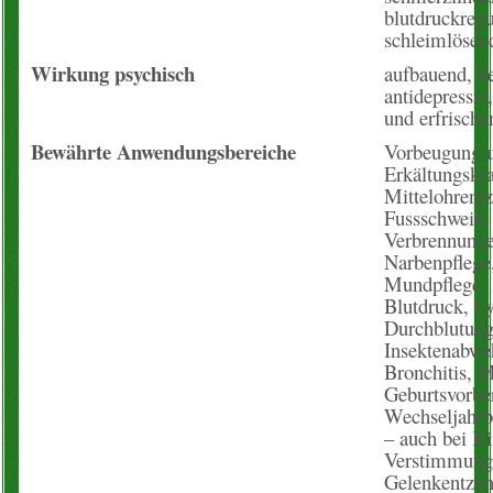
blutdruckregul
schleimlösen
Wirkung psychisch
aufbauend, be
antidepressiv
und erfrische
Bewährte Anwendungsbereiche
Vorbeugung 
Erkältungskr
Mittelohrent
Fussschweiß,
Verbrennunge
Narbenpflege
Mundpflege, 
Blutdruck, L
Durchblutung
Insektenabwe
Bronchitis, 
Geburtsvorbe
Wechseljahrb
– auch bei Ki
Verstimmung
Gelenkentzün