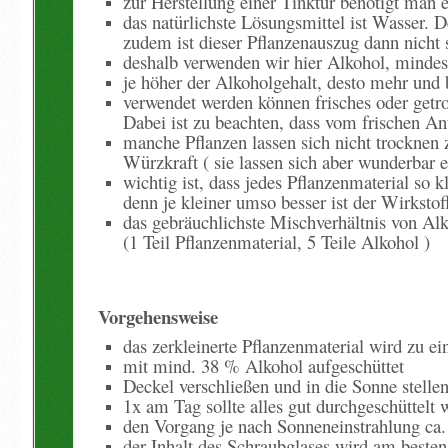
zur Herstellung einer Tinktur benötigt man 
das natürlichste Lösungsmittel ist Wasser. 
zudem ist dieser Pflanzenauszug dann nicht s
deshalb verwenden wi
je höher der Alkoholgehalt, desto mehr und 
verwendet werden können frisches oder getro
Dabei ist zu beachten, dass vom frischen A
manche Pflanzen lassen sich nicht trocknen z
Würzkraft ( sie lassen sich aber wunderbar ei
wichtig ist, dass jedes Pflanzenmaterial so 
denn je kleiner umso besser ist der Wirksto
das gebräuchlichste Mischverhältnis von Alk
(1 Teil Pflanzenmaterial, 5 Teile Alkohol )
Vorgehensweise
das zerkleinerte Pflanzenmaterial wird zu e
mit mind. 38 % Alkohol aufgeschüttet
Deckel verschließen und in die Sonne stelle
1x am Tag sollte alles gut durchgeschüttelt 
den Vorgang je nach Sonneneinstrahlung ca
der Inhalt des Schraubglases wird am besten 