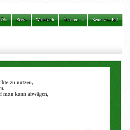
 Öle
Konto
Warenkorb
Über uns
Neues vom Hof
hte zu nutzen,
en.
und man kann abwägen,