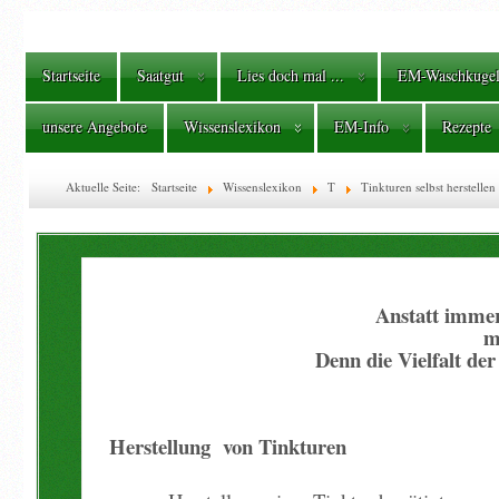
Startseite
Saatgut
Lies doch mal ...
EM-Waschkuge
unsere Angebote
Wissenslexikon
EM-Info
Rezepte
Aktuelle Seite:
Startseite
Wissenslexikon
T
Tinkturen selbst herstellen
Anstatt immer
m
Denn die Vielfalt de
Herstellung von Tinkturen