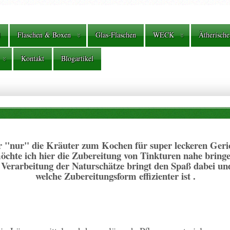
l
Flaschen & Boxen
Glas-Flaschen
WECK
Ätherische
Kontakt
Blogartikel
 "nur" die Kräuter zum Kochen für super leckeren Geric
öchte ich hier die Zubereitung von Tinkturen nahe bring
r Verarbeitung der Naturschätze bringt den Spaß dabei 
welche Zubereitungsform effizienter ist .