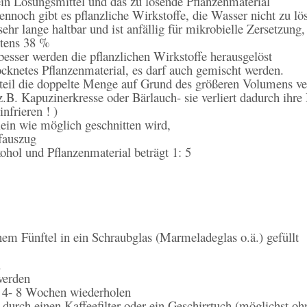
ein Lösungsmittel und das zu lösende Pflanzenmaterial
Dennoch gibt es pflanzliche Wirkstoffe, die Wasser nicht zu l
ehr lange haltbar und ist anfällig für mikrobielle Zersetzung,
r hier Alkohol, mindestens 3
besser werden die pflanzlichen Wirkstoffe herausgelöst
cknetes Pflanzenmaterial, es darf auch gemischt werden.
nteil die doppelte Menge auf Grund des größeren Volumens v
.B. Kapuzinerkresse oder Bärlauch- sie verliert dadurch ihre
nfrieren ! )
klein wie möglich geschnitten wird,
ffauszug
ohol und Pflanzenmaterial beträgt 1: 5
inem Fünftel in ein Schraubglas (Marmeladeglas o.ä.) gefüllt
n
werden
. 4- 8 Wochen wiederholen
durch einen Kaffeefilter oder ein Geschirrtuch (möglichst ohn