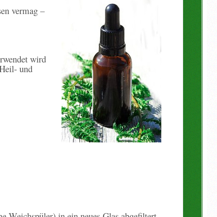
ösen vermag –
8 %
erwendet wird
 Heil- und
e Weichspüler) in ein neues Glas abgefiltert