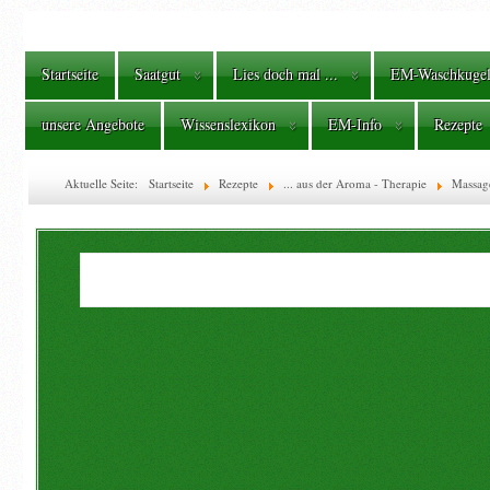
Startseite
Saatgut
Lies doch mal ...
EM-Waschkuge
unsere Angebote
Wissenslexikon
EM-Info
Rezepte
Aktuelle Seite:
Startseite
Rezepte
... aus der Aroma - Therapie
Massag