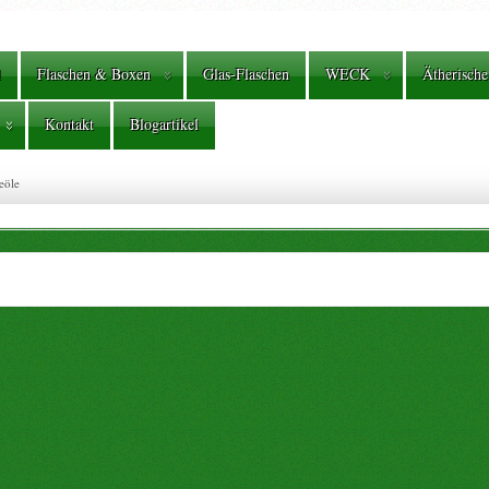
l
Flaschen & Boxen
Glas-Flaschen
WECK
Ätherische
Kontakt
Blogartikel
eöle