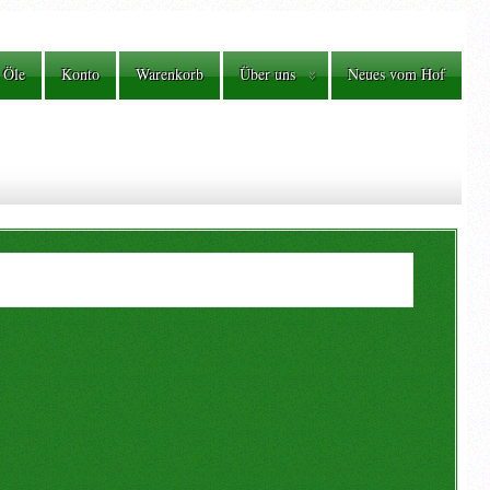
 Öle
Konto
Warenkorb
Über uns
Neues vom Hof