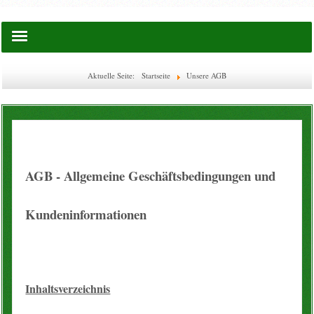
Startseite
Aktuelle Seite:
Startseite
Unsere AGB
Saatgut
Lies doch mal ...
EM-Waschkugel
AGB - Allgemeine Geschäftsbedingungen und
Flaschen & Boxen
Kundeninformationen
Glas-Flaschen
WECK
Inhaltsverzeichnis
Ätherische Öle