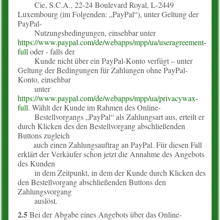
Cie, S.C.A., 22-24 Boulevard Royal, L-2449
Luxembourg (im Folgenden: „PayPal“), unter Geltung der
PayPal-
Nutzungsbedingungen, einsehbar unter
https://www.paypal.com/de/webapps/mpp/ua/useragreement-
full
oder - falls der
Kunde nicht über ein PayPal-Konto verfügt – unter
Geltung der Bedingungen für Zahlungen ohne PayPal-
Konto, einsehbar
unter
https://www.paypal.com/de/webapps/mpp/ua/privacywax-
full
. Wählt der Kunde im Rahmen des Online-
Bestellvorgangs „PayPal“ als Zahlungsart aus, erteilt er
durch Klicken des den Bestellvorgang abschließenden
Buttons zugleich
auch einen Zahlungsauftrag an PayPal. Für diesen Fall
erklärt der Verkäufer schon jetzt die Annahme des Angebots
des Kunden
in dem Zeitpunkt, in dem der Kunde durch Klicken des
den Bestellvorgang abschließenden Buttons den
Zahlungsvorgang
auslöst.
2.5
Bei der Abgabe eines Angebots über das Online-