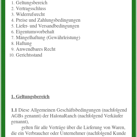
Geltungsbereich
Vertragsschluss
Konto
Widerrufsrecht
Preise und Zahlungsbedingungen
Warenkorb
Liefer- und Versandbedingungen
Eigentumsvorbehalt
Mängelhaftung (Gewährleistung)
Über uns
Haftung
Anwendbares Recht
Neues vom Hof
Gerichtsstand
unsere Angebote
Wissenslexikon
1. Geltungsbereich
EM-Info
1.1
Diese Allgemeinen Geschäftsbedingungen (nachfolgend
Rezepte
AGBs genannt) der HalonaRanch (nachfolgend Verkäufer
genannt),
gelten für alle Verträge über die Lieferung von Waren,
Kontakt
die ein Verbraucher oder Unternehmer (nachfolgend Kunde