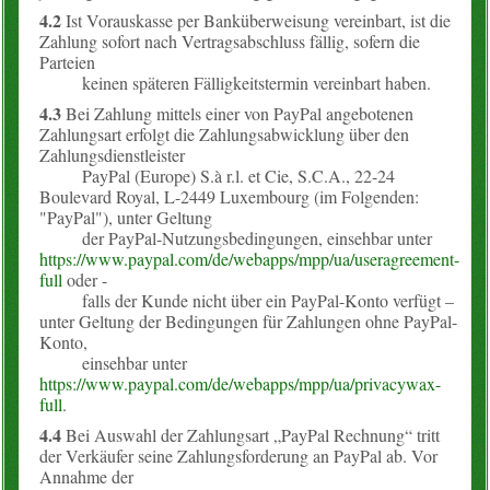
4.2
Ist Vorauskasse per Banküberweisung vereinbart, ist die
Zahlung sofort nach Vertragsabschluss fällig, sofern die
Parteien
keinen späteren Fälligkeitstermin vereinbart haben.
4.3
Bei Zahlung mittels einer von PayPal angebotenen
Zahlungsart erfolgt die Zahlungsabwicklung über den
Zahlungsdienstleister
PayPal (Europe) S.à r.l. et Cie, S.C.A., 22-24
Boulevard Royal, L-2449 Luxembourg (im Folgenden:
"PayPal"), unter Geltung
der PayPal-Nutzungsbedingungen, einsehbar unter
https://www.paypal.com/de/webapps/mpp/ua/useragreement-
full
oder -
falls der Kunde nicht über ein PayPal-Konto verfügt –
unter Geltung der Bedingungen für Zahlungen ohne PayPal-
Konto,
einsehbar unter
https://www.paypal.com/de/webapps/mpp/ua/privacywax-
full
.
4.4
Bei Auswahl der Zahlungsart „PayPal Rechnung“ tritt
der Verkäufer seine Zahlungsforderung an PayPal ab. Vor
Annahme der