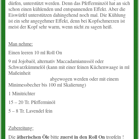
dürfen, unterstützt werden. Denn das Pfefferminzöl hat an sich
schon einen kühlenden und entspannenden Effekt. Aber die
Konto
Eiswürfel unterstützen dahingehend noch mal. Die Kühlung
ist ein sehr angegehmer Effekt, denn bei Kopfschmerzen ist
Warenkorb
meist der Kopf sehr warm, wenn nicht zu sagen heiß.
Über uns
Man nehme:
Einen leeren 10 ml Roll On
Neues vom Hof
9 ml Jojobaöl, alternativ Maccadamianussöl oder
Schwarzkümmelöl (kann mit einer feinen Küchenwaage in ml
unsere Angebote
Maßeinheit
abgewogen werden
oder mit einem
Wissenslexikon
Minimessbecher bis 100 ml Skalierung)
1 Minitrichter
EM-Info
15 – 20 Tr. Pfefferminöl
5 – 8 Tr. Lavendel fein
Rezepte
Zubereitung:
Kontakt
ätherischen Öle
zuerst
in den Roll On
Die
bitte
tropfeln !