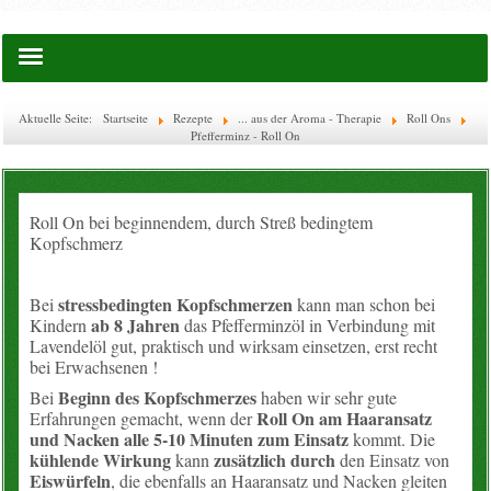
Startseite
Aktuelle Seite:
Startseite
Rezepte
... aus der Aroma - Therapie
Roll Ons
Pfefferminz - Roll On
Saatgut
Lies doch mal ...
Roll On bei beginnendem, durch Streß bedingtem
Kopfschmerz
EM-Waschkugel
stressbedingten Kopfschmerzen
Bei
kann man schon bei
Flaschen & Boxen
ab 8 Jahren
Kindern
das Pfefferminzöl in Verbindung mit
Lavendelöl gut, praktisch und wirksam einsetzen, erst recht
bei Erwachsenen !
Glas-Flaschen
Beginn des Kopfschmerzes
Bei
haben wir sehr gute
Roll On am Haaransatz
Erfahrungen gemacht, wenn der
WECK
und Nacken alle 5-10 Minuten zum Einsatz
kommt. Die
kühlende Wirkung
zusätzlich durch
kann
den Einsatz von
Ätherische Öle
Eiswürfeln
, die ebenfalls an Haaransatz und Nacken gleiten