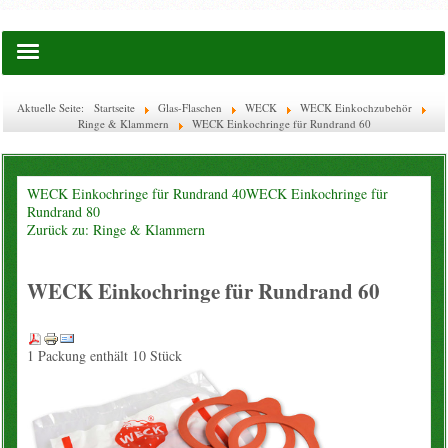
Startseite
Aktuelle Seite:
Startseite
Glas-Flaschen
WECK
WECK Einkochzubehör
Ringe & Klammern
WECK Einkochringe für Rundrand 60
Saatgut
Lies doch mal ...
WECK Einkochringe für Rundrand 40
WECK Einkochringe für
Rundrand 80
Zurück zu: Ringe & Klammern
EM-Waschkugel
WECK Einkochringe für Rundrand 60
Flaschen & Boxen
Glas-Flaschen
1 Packung enthält 10 Stück
WECK
Ätherische Öle