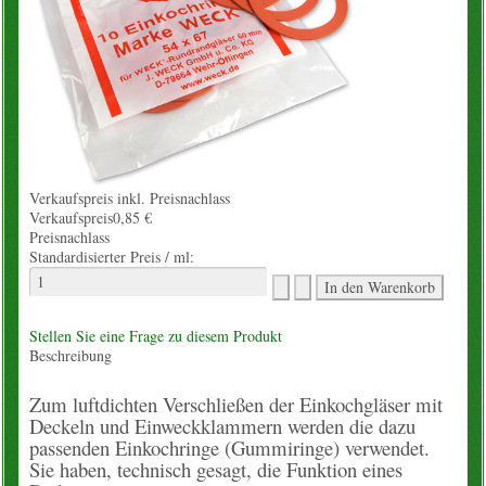
Konto
Warenkorb
Über uns
Neues vom Hof
Verkaufspreis inkl. Preisnachlass
Verkaufspreis
0,85 €
Preisnachlass
unsere Angebote
Standardisierter Preis / ml:
Wissenslexikon
Stellen Sie eine Frage zu diesem Produkt
EM-Info
Beschreibung
Rezepte
Zum luftdichten Verschließen der Einkochgläser mit
Deckeln und Einweckklammern werden die dazu
passenden Einkochringe (Gummiringe) verwendet.
Kontakt
Sie haben, technisch gesagt, die Funktion eines