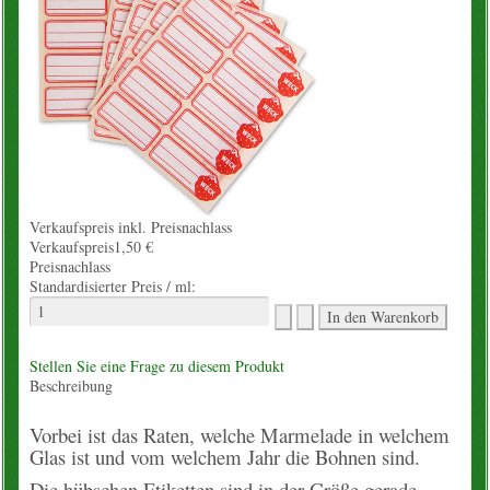
Konto
Warenkorb
Über uns
Neues vom Hof
Verkaufspreis inkl. Preisnachlass
unsere Angebote
Verkaufspreis
1,50 €
Preisnachlass
Standardisierter Preis / ml:
Wissenslexikon
EM-Info
Stellen Sie eine Frage zu diesem Produkt
Beschreibung
Rezepte
Vorbei ist das Raten, welche Marmelade in welchem
Glas ist und vom welchem Jahr die Bohnen sind.
Kontakt
Die hübschen Etiketten sind in der Größe gerade