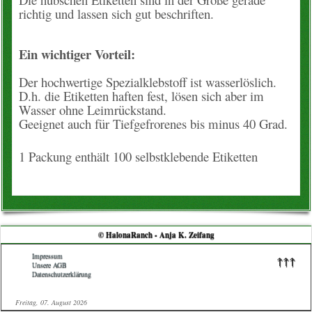
Blogartikel
richtig und lassen sich gut beschriften.
Ein wichtiger Vorteil:
Der hochwertige Spezialklebstoff ist wasserlöslich.
D.h. die Etiketten haften fest, lösen sich aber im
Wasser ohne Leimrückstand.
Geeignet auch für Tiefgefrorenes bis minus 40 Grad.
1 Packung enthält 100 selbstklebende Etiketten
© HalonaRanch - Anja K. Zeifang
Impressum
↑↑↑
Unsere AGB
Datenschutzerklärung
Freitag, 07. August 2026