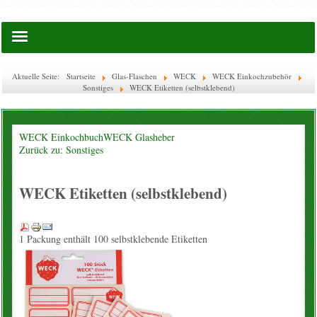
Startseite
Aktuelle Seite:
Startseite
Glas-Flaschen
WECK
WECK Einkochzubehör
Sonstiges
WECK Etiketten (selbstklebend)
Saatgut
Lies doch mal ...
WECK Einkochbuch
WECK Glasheber
Zurück zu: Sonstiges
EM-Waschkugel
WECK Etiketten (selbstklebend)
Flaschen & Boxen
Glas-Flaschen
1 Packung enthält 100 selbstklebende Etiketten
WECK
Ätherische Öle